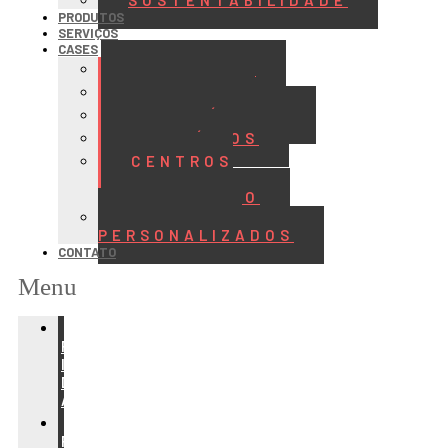
SUSTENTABILIDADE
PRODUTOS
SERVIÇOS
CASES
ALIMENTOS
BEBIDAS
FRIGORÍFICOS
LATICÍNIOS
CENTROS
DE
DISTRIBUIÇÃO
PROJETOS
PERSONALIZADOS
CONTATO
Menu
REFRIGERAÇÃO
PARA
INDÚSTRIA
DE
ALIMENTOS
REFRIGERAÇÃO
PARA