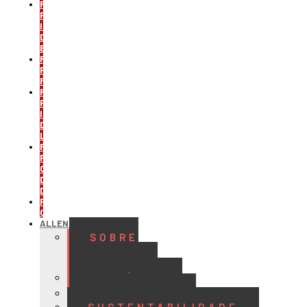
REFRIGERAÇÃO
PARA
INDÚSTRIA
DE
BEBIDAS
REFRIGERAÇÃO
PARA
FRIGORÍFICOS
REFRIGERAÇÃO
PARA
INDÚSTRIA
DE
LATICÍNIOS
REFRIGERAÇÃO
PARA
CENTROS
DE
DISTRIBUIÇÃO
PROJETOS
CUSTOMIZADOS
ALLENGE
SOBRE
A
ALLENGE
HISTÓRIA
QUALIDADE