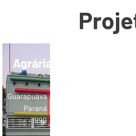
Proje
Agrária
Guarapuava
Paraná
1990