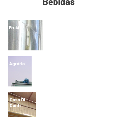
Bebidas
Fruki
Lajeado
Agrária
Rio Grande do Sul
2017
Guarapuava
Casa Di
Paraná
Conti
1990