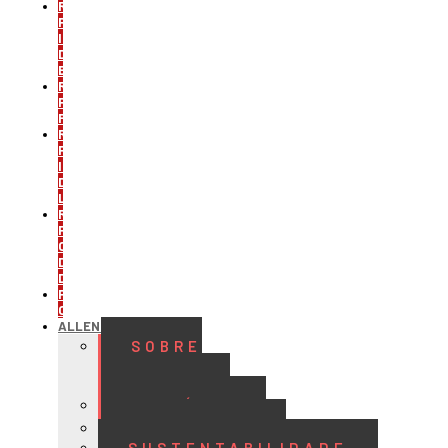
REFRIGERAÇÃO
PARA
INDÚSTRIA
DE
BEBIDAS
REFRIGERAÇÃO
PARA
FRIGORÍFICOS
REFRIGERAÇÃO
PARA
INDÚSTRIA
DE
LATICÍNIOS
REFRIGERAÇÃO
PARA
CENTROS
DE
DISTRIBUIÇÃO
PROJETOS
CUSTOMIZADOS
ALLENGE
SOBRE
A
ALLENGE
HISTÓRIA
QUALIDADE