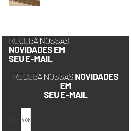
Cândido Mota
São Paulo
2001
RECEBA NOSSAS
NOVIDADES EM
SEU E-MAIL
RECEBA NOSSAS
NOVIDADES
EM
SEU E-MAIL
Nome