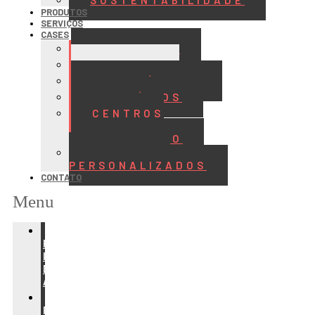
SUSTENTABILIDADE
PRODUTOS
SERVIÇOS
CASES
ALIMENTOS
BEBIDAS
FRIGORÍFICOS
LATICÍNIOS
CENTROS
DE
DISTRIBUIÇÃO
PROJETOS
PERSONALIZADOS
CONTATO
Menu
REFRIGERAÇÃO
PARA
INDÚSTRIA
DE
ALIMENTOS
REFRIGERAÇÃO
PARA