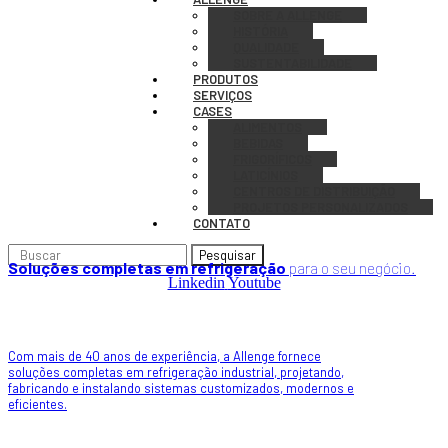
SOBRE A ALLENGE
HISTÓRIA
QUALIDADE
SUSTENTABILIDADE
PRODUTOS
SERVIÇOS
CASES
ALIMENTOS
BEBIDAS
FRIGORÍFICOS
LATICÍNIOS
CENTROS DE DISTRIBUIÇÃO
PROJETOS PERSONALIZADOS
CONTATO
Pesquisar
Soluções completas em refrigeração
para o seu negócio.
Linkedin
Youtube
Com mais de 40 anos de experiência, a Allenge fornece
soluções completas em refrigeração industrial, projetando,
fabricando e instalando sistemas customizados, modernos e
eficientes.