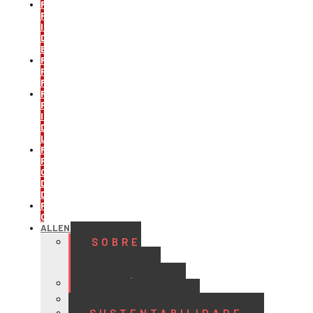
REFRIGERAÇÃO
PARA
INDÚSTRIA
DE
BEBIDAS
REFRIGERAÇÃO
PARA
FRIGORÍFICOS
REFRIGERAÇÃO
PARA
INDÚSTRIA
DE
LATICÍNIOS
REFRIGERAÇÃO
PARA
CENTROS
DE
DISTRIBUIÇÃO
PROJETOS
CUSTOMIZADOS
ALLENGE
SOBRE
A
ALLENGE
HISTÓRIA
QUALIDADE