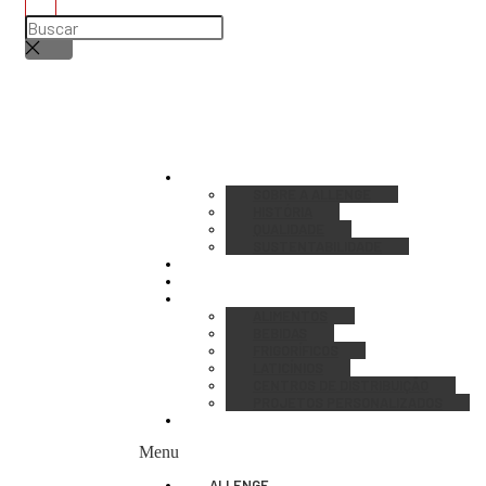
ALLENGE
SOBRE A ALLENGE
HISTÓRIA
QUALIDADE
SUSTENTABILIDADE
PRODUTOS
SERVIÇOS
CASES
ALIMENTOS
BEBIDAS
FRIGORÍFICOS
LATICÍNIOS
CENTROS DE DISTRIBUIÇÃO
PROJETOS PERSONALIZADOS
CONTATO
Menu
ALLENGE