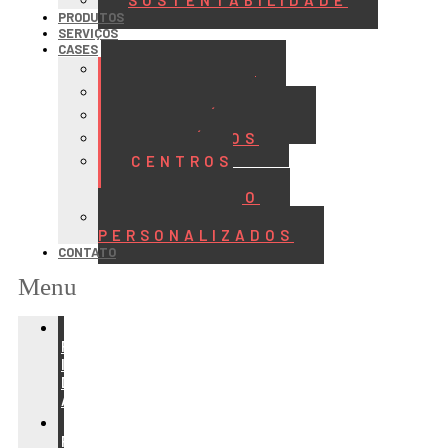
SUSTENTABILIDADE
PRODUTOS
SERVIÇOS
CASES
ALIMENTOS
BEBIDAS
FRIGORÍFICOS
LATICÍNIOS
CENTROS
DE
DISTRIBUIÇÃO
PROJETOS
PERSONALIZADOS
CONTATO
Menu
REFRIGERAÇÃO
PARA
INDÚSTRIA
DE
ALIMENTOS
REFRIGERAÇÃO
PARA