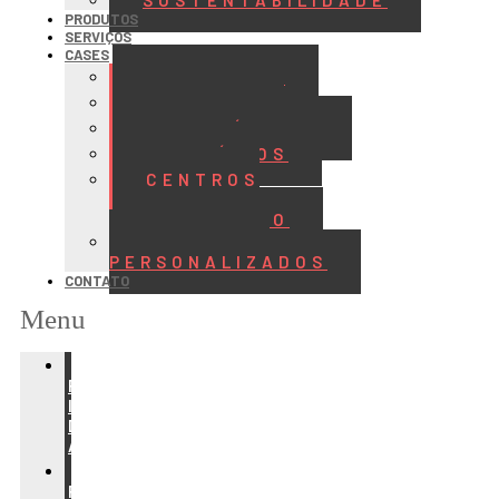
SUSTENTABILIDADE
PRODUTOS
SERVIÇOS
CASES
ALIMENTOS
BEBIDAS
FRIGORÍFICOS
LATICÍNIOS
CENTROS
DE
DISTRIBUIÇÃO
PROJETOS
PERSONALIZADOS
CONTATO
Menu
REFRIGERAÇÃO
PARA
INDÚSTRIA
DE
ALIMENTOS
REFRIGERAÇÃO
PARA