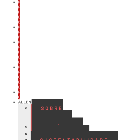
REFRIGERAÇÃO
PARA
INDÚSTRIA
DE
BEBIDAS
REFRIGERAÇÃO
PARA
FRIGORÍFICOS
REFRIGERAÇÃO
PARA
INDÚSTRIA
DE
LATICÍNIOS
REFRIGERAÇÃO
PARA
CENTROS
DE
DISTRIBUIÇÃO
PROJETOS
CUSTOMIZADOS
ALLENGE
SOBRE
A
ALLENGE
HISTÓRIA
QUALIDADE