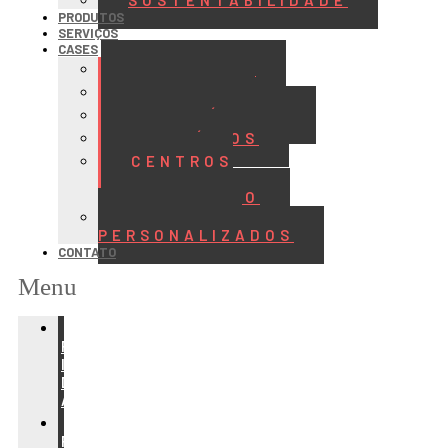
SUSTENTABILIDADE
PRODUTOS
SERVIÇOS
CASES
ALIMENTOS
BEBIDAS
FRIGORÍFICOS
LATICÍNIOS
CENTROS
DE
DISTRIBUIÇÃO
PROJETOS
PERSONALIZADOS
CONTATO
Menu
REFRIGERAÇÃO
PARA
INDÚSTRIA
DE
ALIMENTOS
REFRIGERAÇÃO
PARA