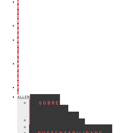
REFRIGERAÇÃO
PARA
INDÚSTRIA
DE
BEBIDAS
REFRIGERAÇÃO
PARA
FRIGORÍFICOS
REFRIGERAÇÃO
PARA
INDÚSTRIA
DE
LATICÍNIOS
REFRIGERAÇÃO
PARA
CENTROS
DE
DISTRIBUIÇÃO
PROJETOS
CUSTOMIZADOS
ALLENGE
SOBRE
A
ALLENGE
HISTÓRIA
QUALIDADE