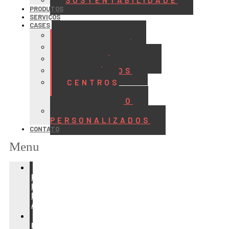
SUSTENTABILIDADE
PRODUTOS
SERVIÇOS
CASES
ALIMENTOS
BEBIDAS
FRIGORÍFICOS
LATICÍNIOS
CENTROS
DE
DISTRIBUIÇÃO
PROJETOS
PERSONALIZADOS
CONTATO
Menu
REFRIGERAÇÃO
PARA
INDÚSTRIA
DE
ALIMENTOS
REFRIGERAÇÃO
PARA