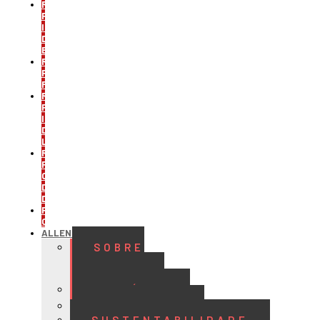
REFRIGERAÇÃO
PARA
INDÚSTRIA
DE
BEBIDAS
REFRIGERAÇÃO
PARA
FRIGORÍFICOS
REFRIGERAÇÃO
PARA
INDÚSTRIA
DE
LATICÍNIOS
REFRIGERAÇÃO
PARA
CENTROS
DE
DISTRIBUIÇÃO
PROJETOS
CUSTOMIZADOS
ALLENGE
SOBRE
A
ALLENGE
HISTÓRIA
QUALIDADE