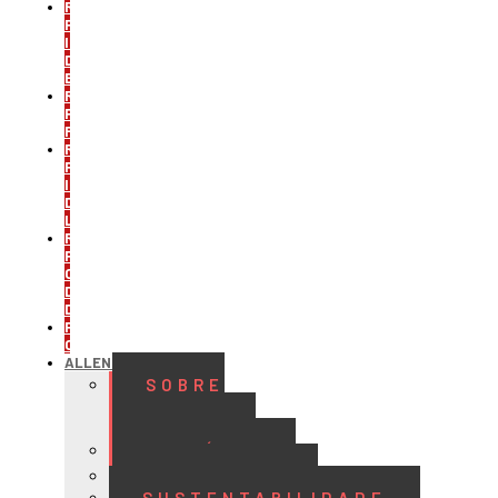
REFRIGERAÇÃO
PARA
INDÚSTRIA
DE
BEBIDAS
REFRIGERAÇÃO
PARA
FRIGORÍFICOS
REFRIGERAÇÃO
PARA
INDÚSTRIA
DE
LATICÍNIOS
REFRIGERAÇÃO
PARA
CENTROS
DE
DISTRIBUIÇÃO
PROJETOS
CUSTOMIZADOS
ALLENGE
SOBRE
A
ALLENGE
HISTÓRIA
QUALIDADE