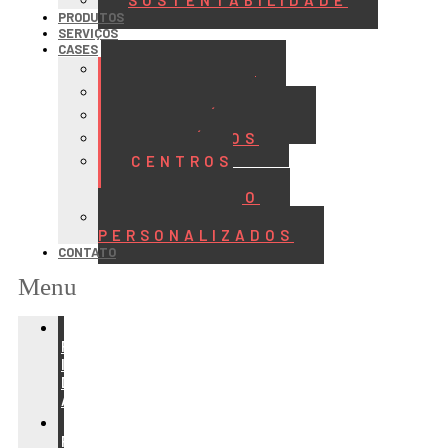
SUSTENTABILIDADE
PRODUTOS
SERVIÇOS
CASES
ALIMENTOS
BEBIDAS
FRIGORÍFICOS
LATICÍNIOS
CENTROS
DE
DISTRIBUIÇÃO
PROJETOS
PERSONALIZADOS
CONTATO
Menu
REFRIGERAÇÃO
PARA
INDÚSTRIA
DE
ALIMENTOS
REFRIGERAÇÃO
PARA