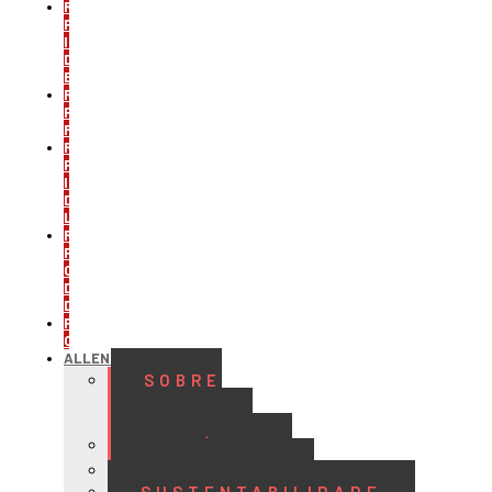
REFRIGERAÇÃO
PARA
INDÚSTRIA
DE
BEBIDAS
REFRIGERAÇÃO
PARA
FRIGORÍFICOS
REFRIGERAÇÃO
PARA
INDÚSTRIA
DE
LATICÍNIOS
REFRIGERAÇÃO
PARA
CENTROS
DE
DISTRIBUIÇÃO
PROJETOS
CUSTOMIZADOS
ALLENGE
SOBRE
A
ALLENGE
HISTÓRIA
QUALIDADE