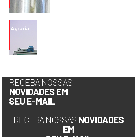
Lajeado
Agrária
Rio Grande do Sul
2017
Guarapuava
Paraná
RECEBA NOSSAS
1990
NOVIDADES EM
SEU E-MAIL
RECEBA NOSSAS
NOVIDADES
EM