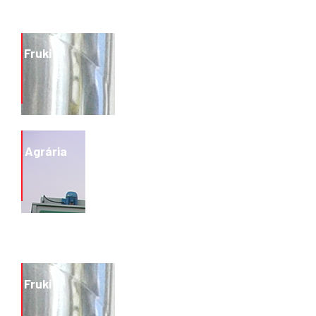
Fruki
Lajeado
Agrária
Rio Grande do Sul
2017
Guarapuava
Paraná
Fruki
1990