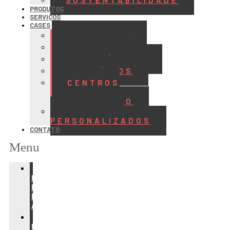
SUSTENTABILIDADE
PRODUTOS
SERVIÇOS
CASES
ALIMENTOS
BEBIDAS
FRIGORÍFICOS
LATICÍNIOS
CENTROS
DE
DISTRIBUIÇÃO
PROJETOS
PERSONALIZADOS
CONTATO
Menu
REFRIGERAÇÃO
PARA
INDÚSTRIA
DE
ALIMENTOS
REFRIGERAÇÃO
PARA