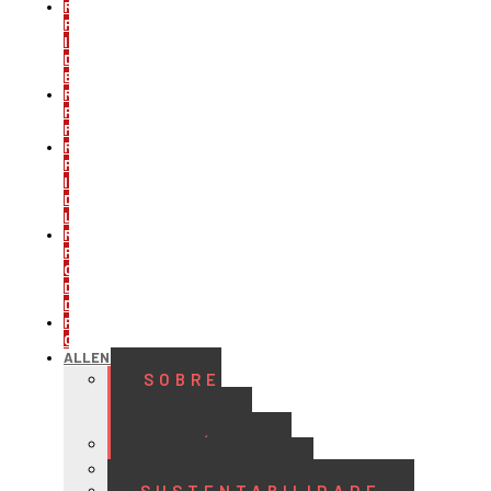
REFRIGERAÇÃO
PARA
INDÚSTRIA
DE
BEBIDAS
REFRIGERAÇÃO
PARA
FRIGORÍFICOS
REFRIGERAÇÃO
PARA
INDÚSTRIA
DE
LATICÍNIOS
REFRIGERAÇÃO
PARA
CENTROS
DE
DISTRIBUIÇÃO
PROJETOS
CUSTOMIZADOS
ALLENGE
SOBRE
A
ALLENGE
HISTÓRIA
QUALIDADE