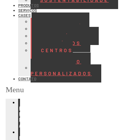
SUSTENTABILIDADE
PRODUTOS
SERVIÇOS
CASES
ALIMENTOS
BEBIDAS
FRIGORÍFICOS
LATICÍNIOS
CENTROS
DE
DISTRIBUIÇÃO
PROJETOS
PERSONALIZADOS
CONTATO
Menu
REFRIGERAÇÃO
PARA
INDÚSTRIA
DE
ALIMENTOS
REFRIGERAÇÃO
PARA